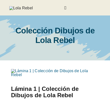
Saltar
al
Toggle
contenido
Navigation
Galería
Colección Dibujos de
Sobre Lola Rebel
Lola Rebel
Noticias
Invitados
Contacto
Lámina 1 | Colección de
Dibujos de Lola Rebel