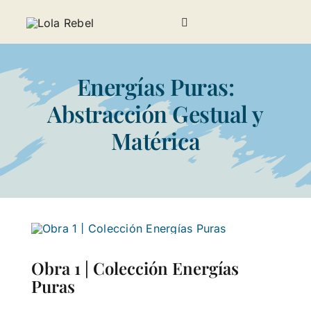
Saltar
al
Toggle
contenido
Navigation
Galería
Energías Puras:
Sobre Lola Rebel
Abstracción Gestual y
Matérica
Noticias
Invitados
Contacto
Obra 1 | Colección Energías
Puras