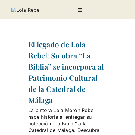
Saltar
al
Toggle
contenido
Navigation
Galería
El legado de Lola
Sobre Lola Rebel
Rebel: Su obra “La
Biblia” se incorpora al
Noticias
Patrimonio Cultural
Invitados
de la Catedral de
Málaga
Contacto
La pintora Lola Morón Rebel
hace historia al entregar su
colección "La Biblia" a la
Catedral de Málaga. Descubra