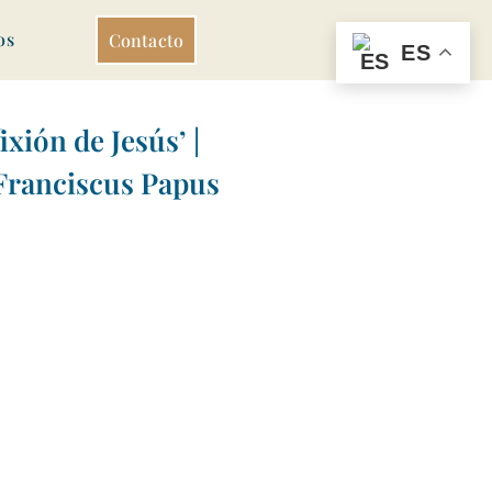
os
Contacto
ES
xión de Jesús’ |
 Franciscus Papus