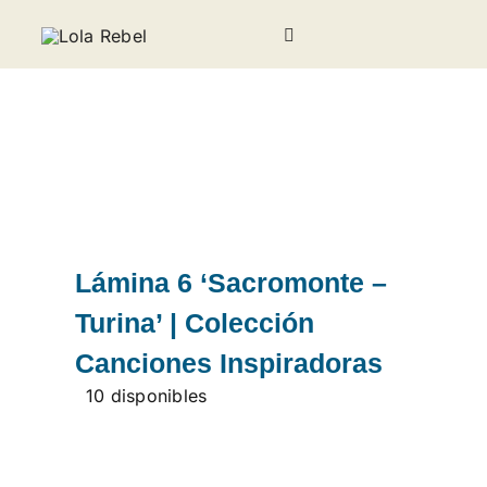
Saltar
al
Toggle
contenido
Navigation
Galería
Sobre Lola Rebel
Noticias
Lámina 6 ‘Sacromonte –
Invitados
Turina’ | Colección
Canciones Inspiradoras
Contacto
10 disponibles