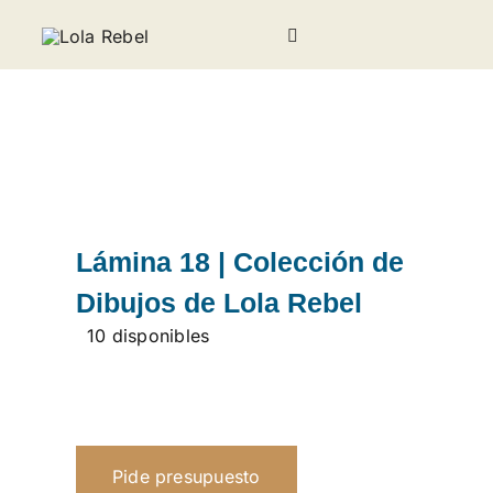
Saltar
al
Toggle
contenido
Navigation
Galería
Sobre Lola Rebel
Noticias
Lámina 18 | Colección de
Dibujos de Lola Rebel
Invitados
10 disponibles
Contacto
Pide presupuesto