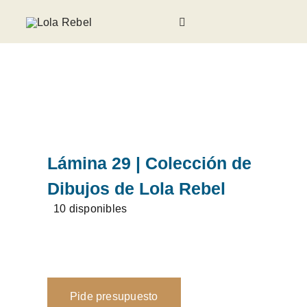
Saltar
al
Toggle
contenido
Navigation
Galería
Sobre Lola Rebel
Noticias
Lámina 29 | Colección de
Dibujos de Lola Rebel
Invitados
10 disponibles
Contacto
Pide presupuesto